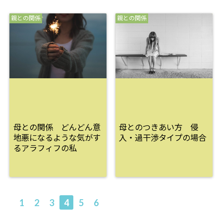
親との関係
親との関係
母との関係 どんどん意
母とのつきあい方 侵
地悪になるような気がす
入・過干渉タイプの場合
るアラフィフの私
1
2
3
4
5
6