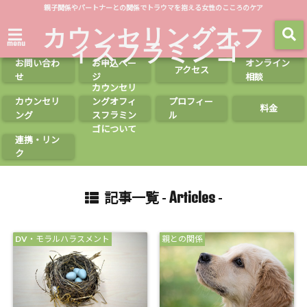
親子関係やパートナーとの関係でトラウマを抱える女性のこころのケア
カウンセリングオフ
ィスフラミンゴ
menu
お問い合わ
お申込ペー
オンライン
アクセス
せ
ジ
相談
カウンセリ
カウンセリ
ングオフィ
プロフィー
料金
ング
スフラミン
ル
ゴについて
連携・リン
ク
Articles
記事一覧 -
-
DV・モラルハラスメント
親との関係