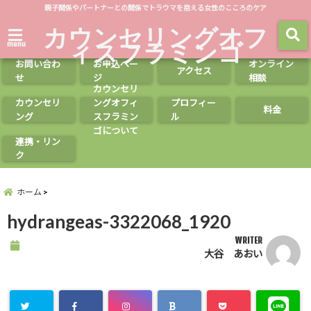
親子関係やパートナーとの関係でトラウマを抱える女性のこころのケア
カウンセリングオフ
ィスフラミンゴ
menu
お問い合わ
お申込ペー
オンライン
アクセス
せ
ジ
相談
カウンセリ
カウンセリ
ングオフィ
プロフィー
料金
ング
スフラミン
ル
ゴについて
連携・リン
ク
ホーム
hydrangeas-3322068_1920
WRITER
大谷 あおい