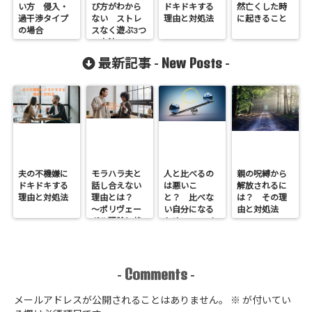
い方 侵入・
び方がわから
ドキドキする
然亡くした時
過干渉タイプ
ない ストレ
理由と対処法
に起きること
の場合
スなく遊ぶ3つ
の方法
New Posts
最新記事 -
-
夫の不機嫌に
モラハラ夫と
人と比べるの
親の呪縛から
ドキドキする
話し合えない
は悪いこ
解放されるに
理由と対処法
理由とは？
と？ 比べな
は？ その理
～ポリヴェー
い自分になる
由と対処法
ガル理論と状
ための5つのヒ
況の定義権
ント
～
Comments
-
-
メールアドレスが公開されることはありません。
※
が付いてい