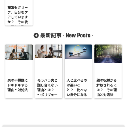
離婚もグリー
フ、自分をケ
アしています
か？ その後
の日々を楽に
する方法
New Posts
最新記事 -
-
夫の不機嫌に
モラハラ夫と
人と比べるの
親の呪縛から
ドキドキする
話し合えない
は悪いこ
解放されるに
理由と対処法
理由とは？
と？ 比べな
は？ その理
～ポリヴェー
い自分になる
由と対処法
ガル理論と状
ための5つのヒ
況の定義権
ント
～