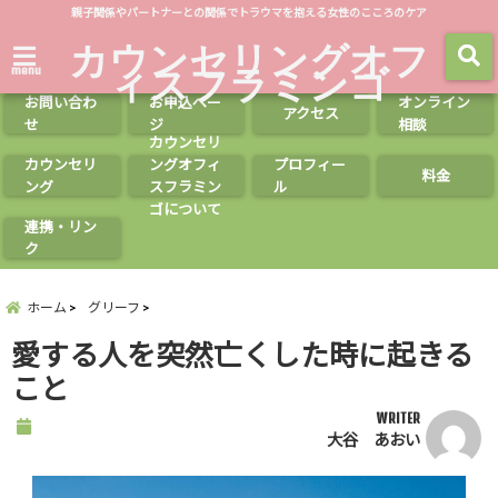
親子関係やパートナーとの関係でトラウマを抱える女性のこころのケア
カウンセリングオフ
ィスフラミンゴ
menu
お問い合わ
お申込ペー
オンライン
アクセス
せ
ジ
相談
カウンセリ
カウンセリ
ングオフィ
プロフィー
料金
ング
スフラミン
ル
ゴについて
連携・リン
ク
ホーム
グリーフ
愛する人を突然亡くした時に起きる
こと
WRITER
大谷 あおい