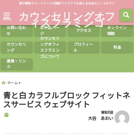
親子関係やパートナーとの関係でトラウマを抱える女性のこころのケア
カウンセリングオフ
ィスフラミンゴ
menu
お問い合わ
お申込ペー
オンライン
アクセス
せ
ジ
相談
カウンセリ
カウンセリ
ングオフィ
プロフィー
料金
ング
スフラミン
ル
ゴについて
連携・リン
ク
ホーム
青と白 カラフルブロック フィットネ
スサービス ウェブサイト
WRITER
大谷 あおい