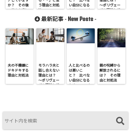
アしています
ら・・」と思
と？ 比べな
理由とは？
か？ その後
う理由と対処
い自分になる
～ポリヴェー
の日々を楽に
法
ための5つのヒ
ガル理論と状
する方法
ント
況の定義権
New Posts
最新記事 -
-
～
夫の不機嫌に
モラハラ夫と
人と比べるの
親の呪縛から
ドキドキする
話し合えない
は悪いこ
解放されるに
理由と対処法
理由とは？
と？ 比べな
は？ その理
～ポリヴェー
い自分になる
由と対処法
ガル理論と状
ための5つのヒ
況の定義権
ント
～