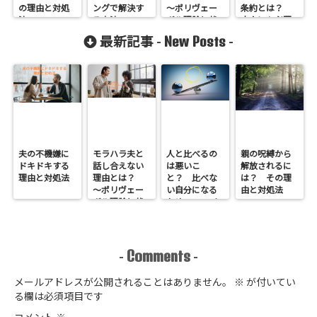
の理由と対処
ングで解決す
～ポリヴェー
条約とは？
法
る方法
ガル理論と状
大人にも必要
況の定義権
だった
New Posts
最新記事 -
-
～
夫の不機嫌に
モラハラ夫と
人と比べるの
親の呪縛から
ドキドキする
話し合えない
は悪いこ
解放されるに
理由と対処法
理由とは？
と？ 比べな
は？ その理
～ポリヴェー
い自分になる
由と対処法
ガル理論と状
ための5つのヒ
況の定義権
ント
～
Comments
-
-
メールアドレスが公開されることはありません。
※
が付いてい
る欄は必須項目です