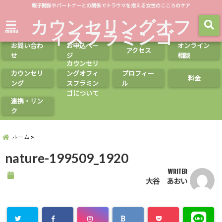
親子関係やパートナーとの関係でトラウマを抱える女性のこころのケア
カウンセリングオフ
ィスフラミンゴ
menu
お問い合わ
お申込ペー
オンライン
アクセス
せ
ジ
相談
カウンセリ
カウンセリ
ングオフィ
プロフィー
料金
ング
スフラミン
ル
ゴについて
連携・リン
ク
ホーム
nature-199509_1920
WRITER
大谷 あおい