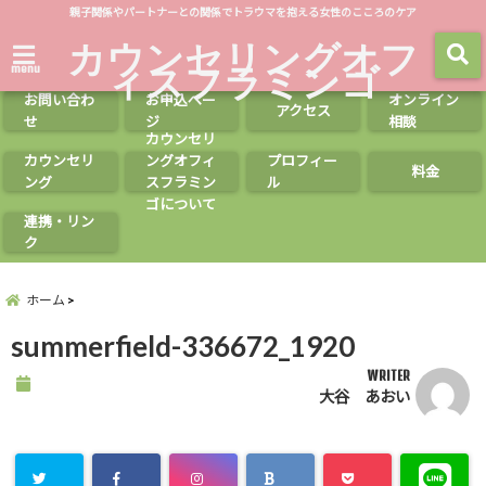
親子関係やパートナーとの関係でトラウマを抱える女性のこころのケア
カウンセリングオフ
ィスフラミンゴ
menu
お問い合わ
お申込ペー
オンライン
アクセス
せ
ジ
相談
カウンセリ
カウンセリ
ングオフィ
プロフィー
料金
ング
スフラミン
ル
ゴについて
連携・リン
ク
ホーム
summerfield-336672_1920
WRITER
大谷 あおい