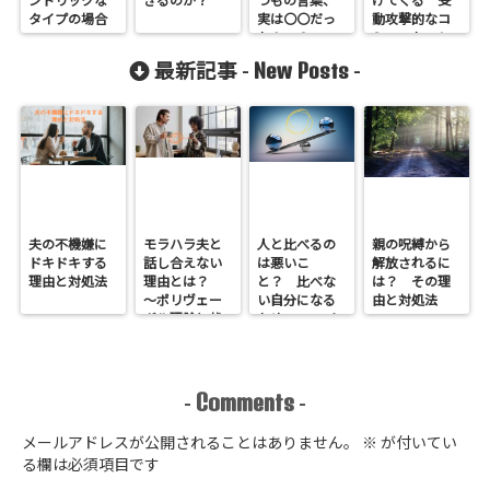
ントリックな
きるのか？
つもの言葉、
げてくる 受
タイプの場合
実は〇〇だっ
動攻撃的なコ
た！ ３つの
ミュニケーシ
対応法
ョンの理由と
New Posts
最新記事 -
-
対処法
夫の不機嫌に
モラハラ夫と
人と比べるの
親の呪縛から
ドキドキする
話し合えない
は悪いこ
解放されるに
理由と対処法
理由とは？
と？ 比べな
は？ その理
～ポリヴェー
い自分になる
由と対処法
ガル理論と状
ための5つのヒ
況の定義権
ント
～
Comments
-
-
メールアドレスが公開されることはありません。
※
が付いてい
る欄は必須項目です