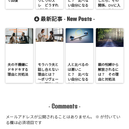
で回復
りとりのズ
と？ 比べな
じたら、その
レ どうすれ
い自分になる
関係、DVに入
ば改善するの
ための5つのヒ
っているか
か？
ント
も？ 早めの
New Posts
最新記事 -
-
対処で悪化を
防ぐ方法
夫の不機嫌に
モラハラ夫と
人と比べるの
親の呪縛から
ドキドキする
話し合えない
は悪いこ
解放されるに
理由と対処法
理由とは？
と？ 比べな
は？ その理
～ポリヴェー
い自分になる
由と対処法
ガル理論と状
ための5つのヒ
況の定義権
ント
～
Comments
-
-
メールアドレスが公開されることはありません。
※
が付いてい
る欄は必須項目です