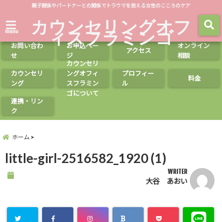
親子関係やパートナーとの関係でトラウマを抱える女性のこころのケア
カウンセリングオフ
ィスフラミンゴ
menu
お問い合わ
お申込ペー
オンライン
アクセス
せ
ジ
相談
カウンセリ
カウンセリ
ングオフィ
プロフィー
料金
ング
スフラミン
ル
ゴについて
連携・リン
ク
ホーム
little-girl-2516582_1920 (1)
WRITER
大谷 あおい