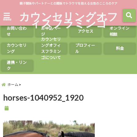
親子関係やパートナーとの関係でトラウマを抱える女性のこころのケア
カウンセリングオフ
ィスフラミンゴ
menu
お問い合わ
お申込ペー
オンライン
アクセス
せ
ジ
相談
カウンセリ
カウンセリ
ングオフィ
プロフィー
料金
ング
スフラミン
ル
ゴについて
連携・リン
ク
ホーム
horses-1040952_1920